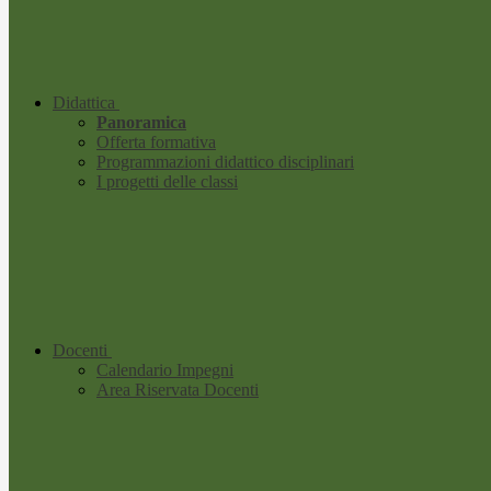
Didattica
Panoramica
Offerta formativa
Programmazioni didattico disciplinari
I progetti delle classi
Docenti
Calendario Impegni
Area Riservata Docenti