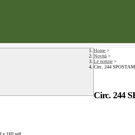
Home
>
Novità
>
Le notizie
>
Circ. 244 SPOSTAME
Circ. 24
 e 1HI.pdf