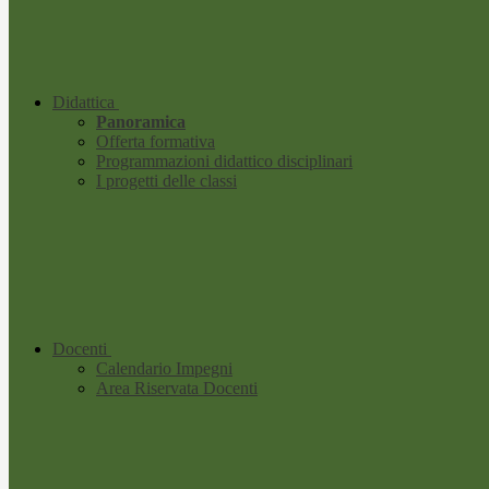
Didattica
Panoramica
Offerta formativa
Programmazioni didattico disciplinari
I progetti delle classi
Docenti
Calendario Impegni
Area Riservata Docenti