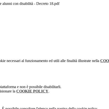
nni con disabilità - Decreto 18.pdf
kie necessari al funzionamento ed utili alle finalità illustrate nella
COO
attaforma e non è possibile disabilitarli.
isionare la
COOKIE POLICY
.
 È possibile consultare l'elenco nella pagina della cookie policy.