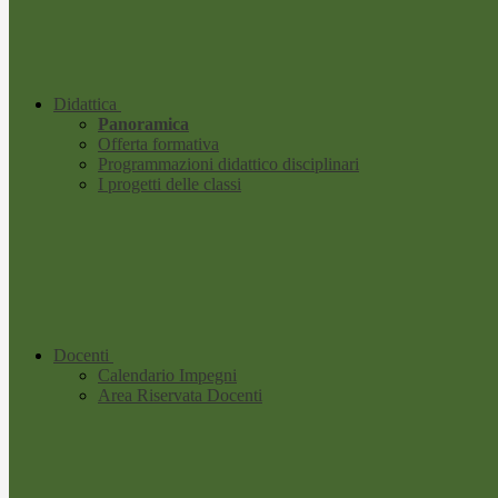
Didattica
Panoramica
Offerta formativa
Programmazioni didattico disciplinari
I progetti delle classi
Docenti
Calendario Impegni
Area Riservata Docenti