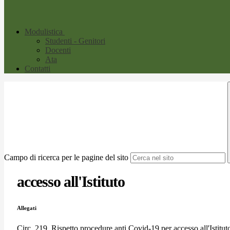
Modulistica
Studenti - Genitori
Docenti
Ata
Contatti
Campo di ricerca per le pagine del sito
accesso all'Istituto
Allegati
Circ. 219_Rispetto procedure anti Covid-19 per accesso all'Istitut