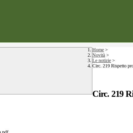
Home
>
Novità
>
Le notizie
>
Circ. 219 Rispetto pro
Circ. 219 R
o.pdf