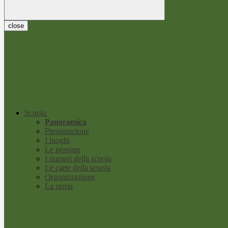
close
Scuola
Panoramica
Presentazione
I luoghi
Le persone
I numeri della scuola
Le carte della scuola
Organizzazione
La storia