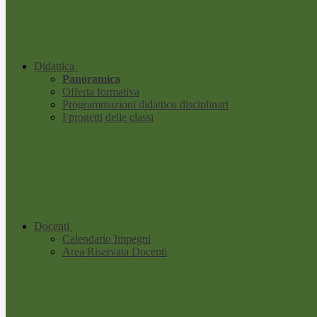
Didattica
Panoramica
Offerta formativa
Programmazioni didattico disciplinari
I progetti delle classi
Docenti
Calendario Impegni
Area Riservata Docenti