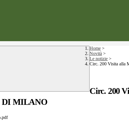
Home
>
Novità
>
Le notizie
>
Circ. 200 Visita 
Circ. 200 V
O DI MILANO
o.pdf