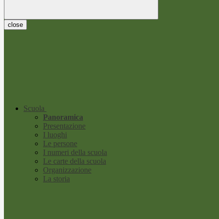
close
Scuola
Panoramica
Presentazione
I luoghi
Le persone
I numeri della scuola
Le carte della scuola
Organizzazione
La storia