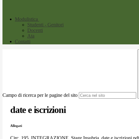
Modulistica
Studenti - Genitori
Docenti
Ata
Contatti
Campo di ricerca per le pagine del sito
date e iscrizioni
Allegati
Circ. 195_INTEGRAZIONE_Stage Insubria, date e iscrizioni.pd