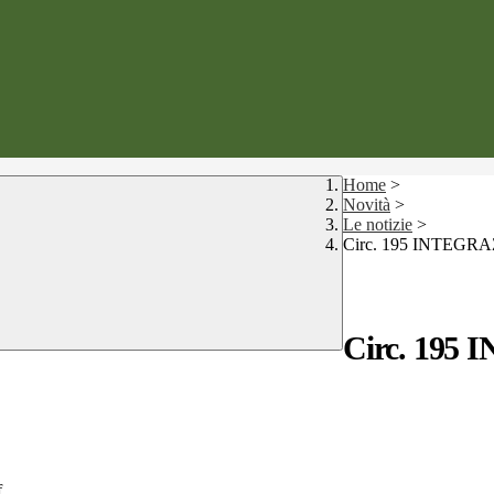
Home
>
Novità
>
Le notizie
>
Circ. 195 INTEGRAZI
Circ. 195
f