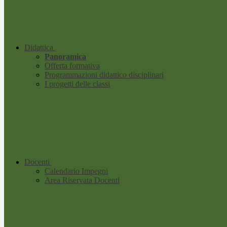
Didattica
Panoramica
Offerta formativa
Programmazioni didattico disciplinari
I progetti delle classi
Docenti
Calendario Impegni
Area Riservata Docenti