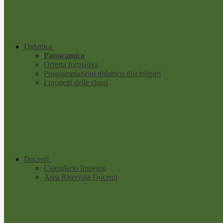
Didattica
Panoramica
Offerta formativa
Programmazioni didattico disciplinari
I progetti delle classi
Docenti
Calendario Impegni
Area Riservata Docenti