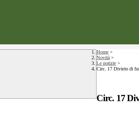
Home
>
Novità
>
Le notizie
>
Circ. 17 Divieto di fu
Circ. 17 Div