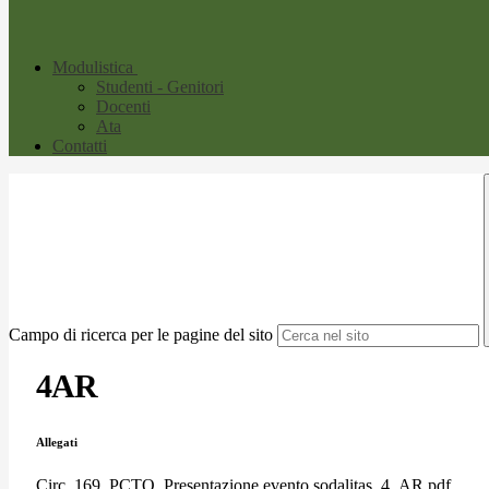
Modulistica
Studenti - Genitori
Docenti
Ata
Contatti
Campo di ricerca per le pagine del sito
4AR
Allegati
Circ. 169_PCTO_Presentazione evento sodalitas_4_AR.pdf