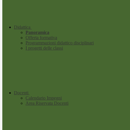
Didattica
Panoramica
Offerta formativa
Programmazioni didattico disciplinari
I progetti delle classi
Docenti
Calendario Impegni
Area Riservata Docenti