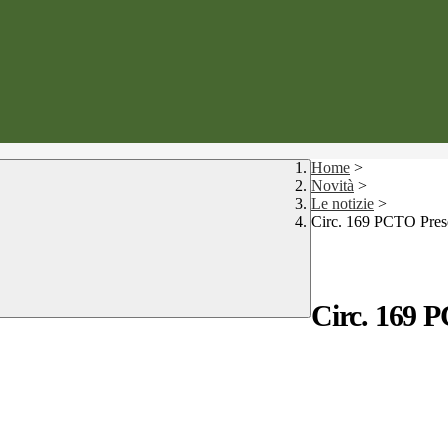
Home
>
Novità
>
Le notizie
>
Circ. 169 PCTO Prese
Circ. 169 P