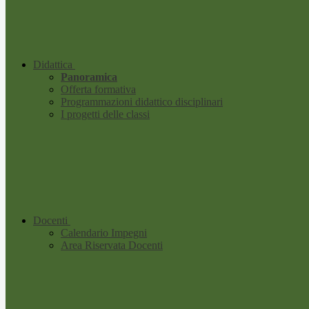
Didattica
Panoramica
Offerta formativa
Programmazioni didattico disciplinari
I progetti delle classi
Docenti
Calendario Impegni
Area Riservata Docenti