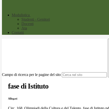
Modulistica
Studenti - Genitori
Docenti
Ata
Contatti
Campo di ricerca per le pagine del sito
fase di Istituto
Allegati
Circ. 168_Olimpiadi della Cultura e del Talento_fase di Istituto.pd