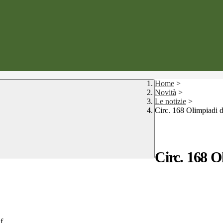
Home
>
Novità
>
Le notizie
>
Circ. 168 Olimpiadi de
Circ. 168 O
f