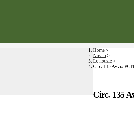
Home
>
Novità
>
Le notizie
>
Circ. 135 Avvio PON C
Circ. 135 A