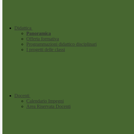
Didattica
Panoramica
Offerta formativa
Programmazioni didattico disciplinari
I progetti delle classi
Docenti
Calendario Impegni
Area Riservata Docenti