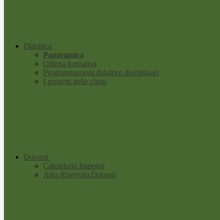
Didattica
Panoramica
Offerta formativa
Programmazioni didattico disciplinari
I progetti delle classi
Docenti
Calendario Impegni
Area Riservata Docenti