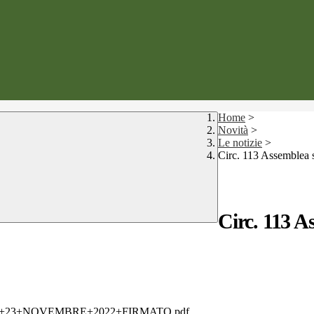
Home
>
Novità
>
Le notizie
>
Circ. 113 Assemblea
Circ. 113 A
A+23+NOVEMBRE+2022+FIRMATO.pdf