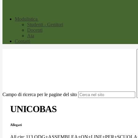
Modulistica
Studenti - Genitori
Docenti
Ata
Contatti
Campo di ricerca per le pagine del sito
UNICOBAS
Allegati
All circ.113 ODG+ASSEMBLEA+ON+LINE+PER+SCUOL