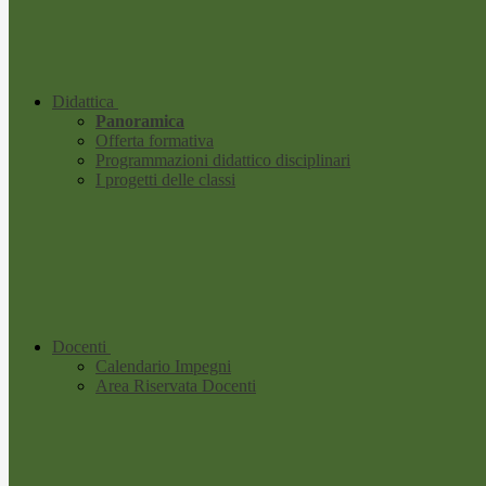
Didattica
Panoramica
Offerta formativa
Programmazioni didattico disciplinari
I progetti delle classi
Docenti
Calendario Impegni
Area Riservata Docenti