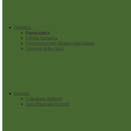
Didattica
Panoramica
Offerta formativa
Programmazioni didattico disciplinari
I progetti delle classi
Docenti
Calendario Impegni
Area Riservata Docenti