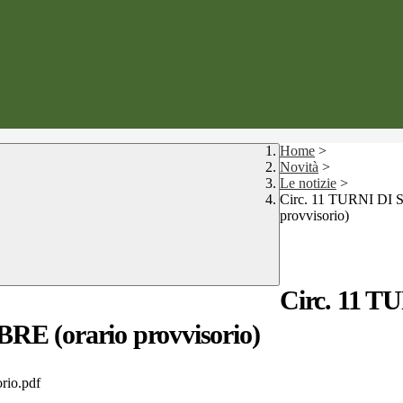
Home
>
Novità
>
Le notizie
>
Circ. 11 TURNI D
provvisorio)
Circ. 11
(orario provvisorio)
orio.pdf