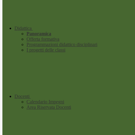
Didattica
Panoramica
Offerta formativa
Programmazioni didattico disciplinari
I progetti delle classi
Docenti
Calendario Impegni
Area Riservata Docenti