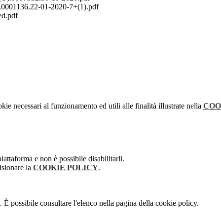
001136.22-01-2020-7+(1).pdf
ed.pdf
kie necessari al funzionamento ed utili alle finalità illustrate nella
COO
attaforma e non è possibile disabilitarli.
isionare la
COOKIE POLICY
.
 È possibile consultare l'elenco nella pagina della cookie policy.