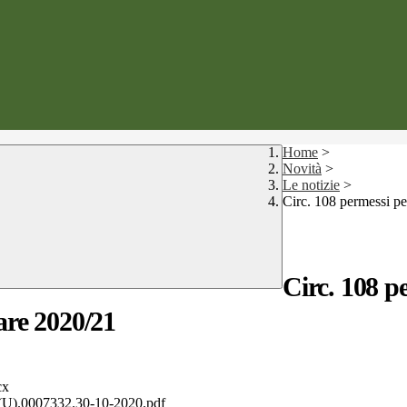
Home
>
Novità
>
Le notizie
>
Circ. 108 permessi pe
Circ. 108 pe
are 2020/21
cx
).0007332.30-10-2020.pdf