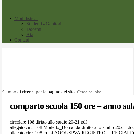
Modulistica
Studenti - Genitori
Docenti
Ata
Contatti
Campo di ricerca per le pagine del sito
comparto scuola 150 ore – anno sol
circolare 108 diritto allo studio 20-21.pdf
allegato circ. 108 Modello_Domanda-diritto-allo-studio-2021-.do
allegato circ. 108 m_pi.AOOUSPVA.REGISTRO+UFFICIALE(U