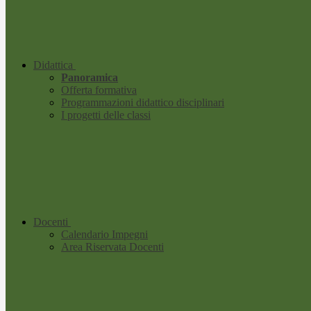
Didattica
Panoramica
Offerta formativa
Programmazioni didattico disciplinari
I progetti delle classi
Docenti
Calendario Impegni
Area Riservata Docenti