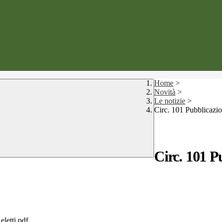
Home
>
Novità
>
Le notizie
>
Circ. 101 Pubblicazion
Circ. 101 P
eletti.pdf