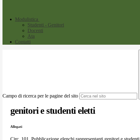
Modulistica
Studenti - Genitori
Docenti
Ata
Contatti
Campo di ricerca per le pagine del sito
genitori e studenti eletti
Allegati
Circ. 101_Pubblicazione elenchi rappresentanti genitori e studenti 