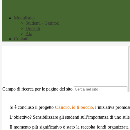
Modulistica
Studenti - Genitori
Docenti
Ata
Contatti
Campo di ricerca per le pagine del sito
S
i è concluso il progetto
Cancro, io ti boccio,
l’iniziativa promoss
L’obiettivo? Sensibilizzare gli studenti sull’importanza di uno stile
Il momento più significativo è stato la raccolta fondi organizzata n