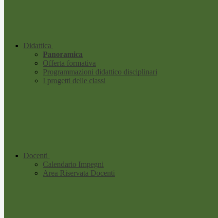
Didattica
Panoramica
Offerta formativa
Programmazioni didattico disciplinari
I progetti delle classi
Docenti
Calendario Impegni
Area Riservata Docenti